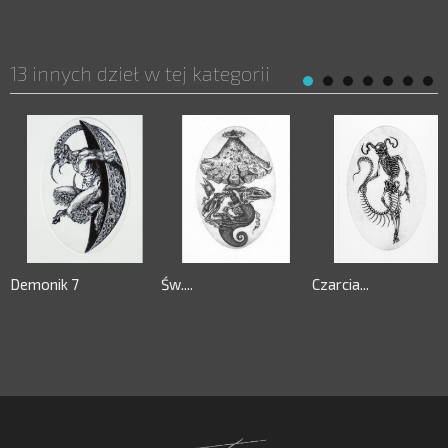
13 innych dzieł w tej kategorii
Demonik 7
Św....
Czarcia...